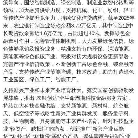
策导向，围绕智能制造、绿色制造、制造业数智化转型等
领域，加大融资供给力度，支持机械、化工、纺织、轻工
等传统产业提升竞争力，持续优化信贷结构。截至2025年
末，农业银行制造业贷款余额3.72万亿元，其中制造业中
长期贷款余额近1.6万亿元，占比超过40%。发挥绿色金
融牵引作用，完善管理体制机制，大力发展绿色信贷、绿
色债券承销及投资业务，精准支持节能环保、清洁能源、
新能源等绿色低碳产业。积极对接大规模设备更新部署，
完善产行业信贷政策，不断创新丰富绿色金融、碳金融等
产品，支持传统产业节能降碳、技术改造，助力打造绿色
工业园区、绿色工厂、智能工厂。
支持新兴产业和未来产业培育壮大。落实国家创新驱动发
展战略，推出“农银创达”全生命周期科技金融服务方案，
持续加大科技金融供给，支持新能源、新材料、航空航
天、低空经济等战略性新兴产业集群发展，服务量子科
技、生物制造、具身智能等未来产业培育。针对科技型企
业“轻资产、缺抵押”的痛点，创新推广“新兴产业赋能
贷”“科技e贷”“科捷贷”等特色产品。聚焦国家先进制造业